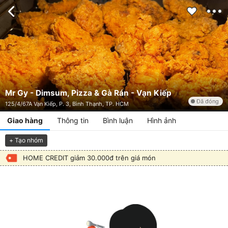
Mr Gy - Dimsum, Pizza & Gà Rán - Vạn Kiếp
Đã đóng
125/4/67A Vạn Kiếp, P. 3, Bình Thạnh, TP. HCM
Giao hàng
Thông tin
Bình luận
Hình ảnh
+ Tạo nhóm
HOME CREDIT giảm 30.000đ trên giá món