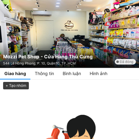
Mozzi Pet Shop - Cửa Hàng Thú Cưng
Đã đóng
544 Lê Hồng Phong, P. 10, Quận 10, TP. HCM
Giao hàng
Thông tin
Bình luận
Hình ảnh
+ Tạo nhóm