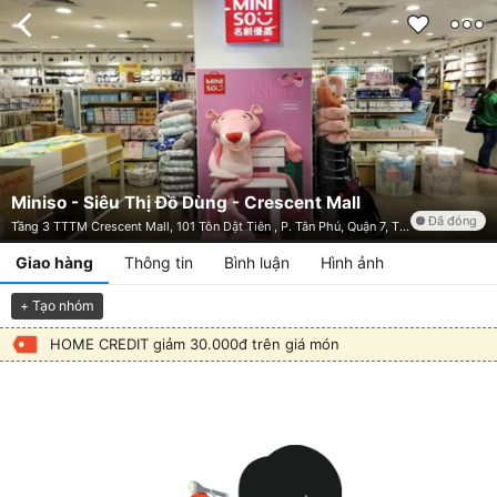
Miniso - Siêu Thị Đồ Dùng - Crescent Mall
Đã đóng
Tầng 3 TTTM Crescent Mall, 101 Tôn Dật Tiên , P. Tân Phú, Quận 7, TP. HCM
Giao hàng
Thông tin
Bình luận
Hình ảnh
+ Tạo nhóm
HOME CREDIT giảm 30.000đ trên giá món