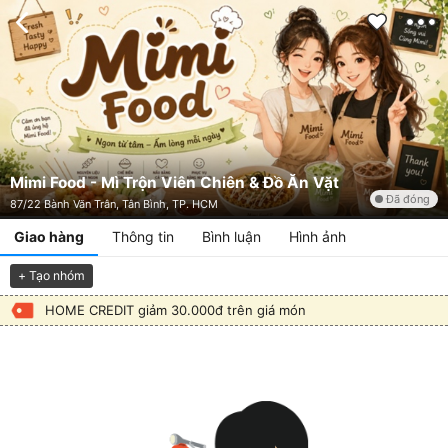
Mimi Food - Mì Trộn Viên Chiên & Đồ Ăn Vặt
Đã đóng
87/22 Bành Văn Trân, Tân Bình, TP. HCM
Giao hàng
Thông tin
Bình luận
Hình ảnh
+ Tạo nhóm
HOME CREDIT giảm 30.000đ trên giá món