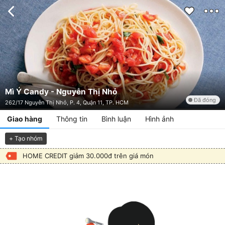
Mì Ý Candy - Nguyễn Thị Nhỏ
Đã đóng
262/17 Nguyễn Thị Nhỏ, P. 4, Quận 11, TP. HCM
Giao hàng
Thông tin
Bình luận
Hình ảnh
+ Tạo nhóm
HOME CREDIT giảm 30.000đ trên giá món