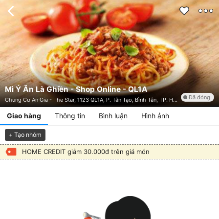
Mì Ý Ăn Là Ghiền - Shop Online - QL1A
Đã đóng
Chung Cư An Gia - The Star, 1123 QL1A, P. Tân Tạo, Bình Tân, TP. HCM
Giao hàng
Thông tin
Bình luận
Hình ảnh
+ Tạo nhóm
HOME CREDIT giảm 30.000đ trên giá món