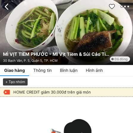
MÌ VỊT TIỀM PHƯỚC - Mì Vịt Tiềm & Sủi Cảo Tiềm - 30 Bạch Vân
Đã đóng
30 Bạch Vân, P. 5, Quận 5, TP. HCM
Giao hàng
Thông tin
Bình luận
Hình ảnh
+ Tạo nhóm
HOME CREDIT giảm 30.000đ trên giá món