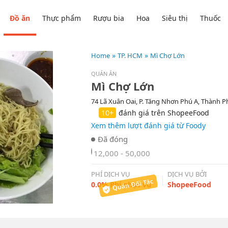
Đồ ăn
Thực phẩm
Rượu bia
Hoa
Siêu thị
Thuốc
Home
TP. HCM
Mì Chợ Lớn
QUÁN ĂN
Mì Chợ Lớn
74 Lã Xuân Oai, P. Tăng Nhơn Phú A, Thành 
10+
đánh giá trên ShopeeFood
Xem thêm lượt đánh giá từ Foody
12,000 - 50,000
PHÍ DỊCH VỤ
DỊCH VỤ BỞI
0.0% Phí phục vụ
ShopeeFood