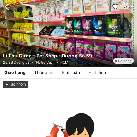
Lì Thú Cưng - Pet Shop - Đường Số 59
Đã đóng
26/2B Đường 59, P. 14, Gò Vấp, TP. HCM
Giao hàng
Thông tin
Bình luận
Hình ảnh
+ Tạo nhóm