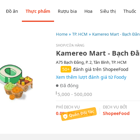
Đồ ăn
Thực phẩm
Rượu bia
Hoa
Siêu thị
Thuốc
Home
TP. HCM
Kamereo Mart - Bạch Đằ
SHOP/CỬA HÀNG
Kamereo Mart - Bạch Đ
A75 Bạch Đằng, P. 2, Tân Bình, TP. HCM
50+
đánh giá trên ShopeeFood
Xem thêm lượt đánh giá từ Foody
5,000 - 500,000
PHÍ DỊCH VỤ
DỊCH VỤ BỞI
0.0% Phí phục vụ
ShopeeFood