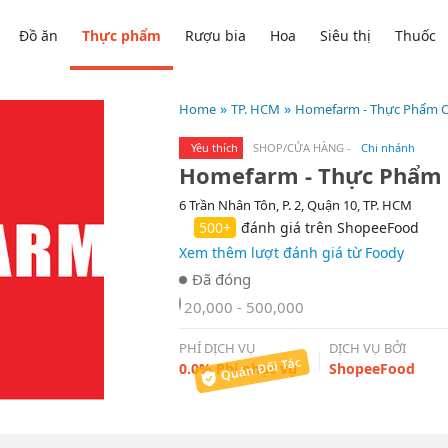
Đồ ăn
Thực phẩm
Rượu bia
Hoa
Siêu thị
Thuốc
Home
TP. HCM
Homefarm - Thực Phẩm Ca
Yêu thích
SHOP/CỬA HÀNG
-
Chi nhánh
Homefarm - Thực Phẩm C
6 Trần Nhân Tôn, P. 2, Quận 10, TP. HCM
500+
đánh giá trên ShopeeFood
Xem thêm lượt đánh giá từ Foody
20,000 - 500,000
PHÍ DỊCH VỤ
DỊCH VỤ BỞI
0.0% Phí phục vụ
ShopeeFood