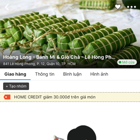
Hoàng Long - Bánh Mì & Giò Chả - Lê Hồng Phong
Mở cửa
841 Lê Hồng Phong, P. 12, Quận 10, TP. HCM
Giao hàng
Thông tin
Bình luận
Hình ảnh
+ Tạo nhóm
HOME CREDIT giảm 30.000đ trên giá món