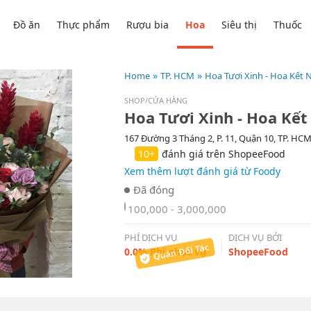
Đồ ăn
Thực phẩm
Rượu bia
Hoa
Siêu thị
Thuốc
Home
TP. HCM
Hoa Tươi Xinh - Hoa Kết 
SHOP/CỬA HÀNG
Hoa Tươi Xinh - Hoa Kế
167 Đường 3 Tháng 2, P. 11, Quận 10, TP. HC
10+
đánh giá trên ShopeeFood
Xem thêm lượt đánh giá từ Foody
100,000 - 3,000,000
PHÍ DỊCH VỤ
DỊCH VỤ BỞI
0.0% Phí phục vụ
ShopeeFood