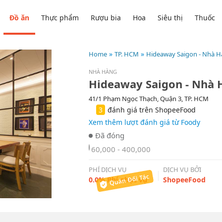
Đồ ăn
Thực phẩm
Rượu bia
Hoa
Siêu thị
Thuốc
Home
TP. HCM
Hideaway Saigon - Nhà 
NHÀ HÀNG
Hideaway Saigon - Nhà
41/1 Phạm Ngọc Thạch, Quận 3, TP. HCM
3
đánh giá trên ShopeeFood
Xem thêm lượt đánh giá từ Foody
60,000 - 400,000
PHÍ DỊCH VỤ
DỊCH VỤ BỞI
0.0% Phí phục vụ
ShopeeFood