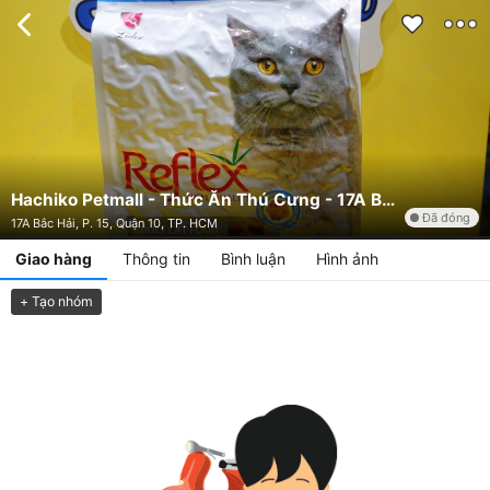
Hachiko Petmall - Thức Ăn Thú Cưng - 17A Bắc Hải
Đã đóng
17A Bắc Hải, P. 15, Quận 10, TP. HCM
Giao hàng
Thông tin
Bình luận
Hình ảnh
+ Tạo nhóm