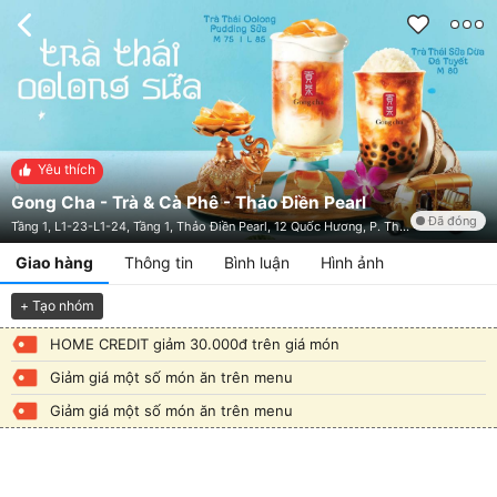
Yêu thích
Gong Cha - Trà & Cà Phê - Thảo Điền Pearl
Đã đóng
Tầng 1, L1-23-L1-24, Tầng 1, Thảo Điền Pearl, 12 Quốc Hương, P. Thảo Điền, Thành Phố Thủ Đức, TP. HCM
Giao hàng
Thông tin
Bình luận
Hình ảnh
+ Tạo nhóm
HOME CREDIT giảm 30.000đ trên giá món
Giảm giá một số món ăn trên menu
Giảm giá một số món ăn trên menu