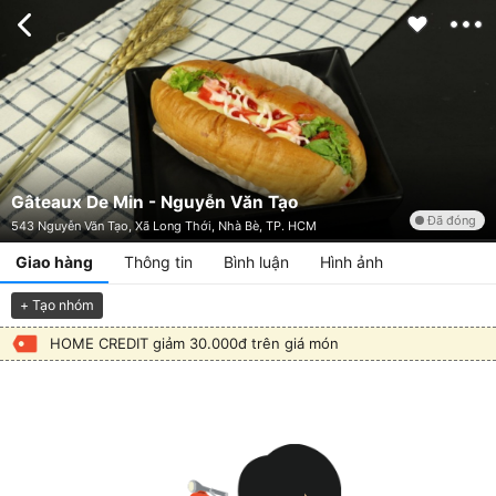
Gâteaux De Min - Nguyễn Văn Tạo
Đã đóng
543 Nguyễn Văn Tạo, Xã Long Thới, Nhà Bè, TP. HCM
Giao hàng
Thông tin
Bình luận
Hình ảnh
+ Tạo nhóm
HOME CREDIT giảm 30.000đ trên giá món