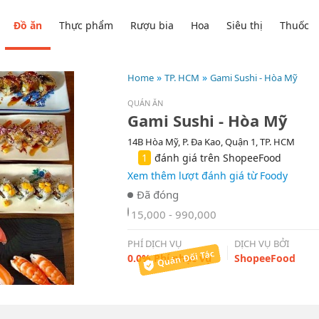
Đồ ăn
Thực phẩm
Rượu bia
Hoa
Siêu thị
Thuốc
Home
TP. HCM
Gami Sushi - Hòa Mỹ
QUÁN ĂN
Gami Sushi - Hòa Mỹ
14B Hòa Mỹ, P. Đa Kao, Quận 1, TP. HCM
1
đánh giá trên ShopeeFood
Xem thêm lượt đánh giá từ Foody
15,000 - 990,000
PHÍ DỊCH VỤ
DỊCH VỤ BỞI
0.0% Phí phục vụ
ShopeeFood