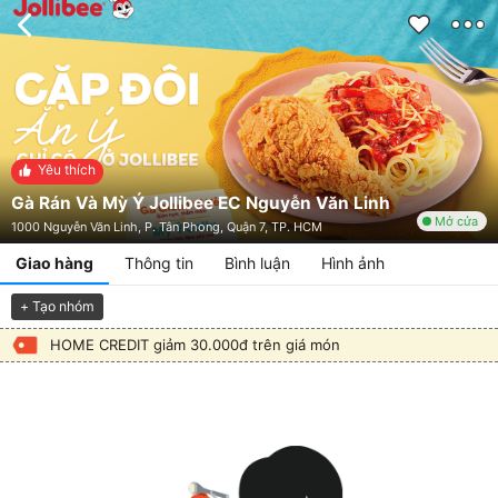
Yêu thích
Gà Rán Và Mỳ Ý Jollibee EC Nguyễn Văn Linh
Mở cửa
1000 Nguyễn Văn Linh, P. Tân Phong, Quận 7, TP. HCM
Giao hàng
Thông tin
Bình luận
Hình ảnh
+ Tạo nhóm
HOME CREDIT giảm 30.000đ trên giá món