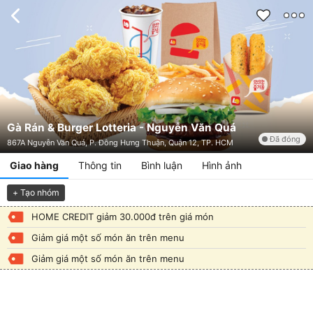
Gà Rán & Burger Lotteria - Nguyễn Văn Quá
Đã đóng
867A Nguyễn Văn Quá, P. Đông Hưng Thuận, Quận 12, TP. HCM
Giao hàng
Thông tin
Bình luận
Hình ảnh
+ Tạo nhóm
HOME CREDIT giảm 30.000đ trên giá món
Giảm giá một số món ăn trên menu
Giảm giá một số món ăn trên menu