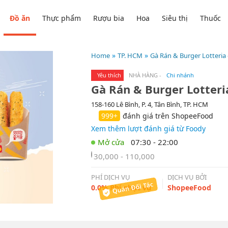
Đồ ăn
Thực phẩm
Rượu bia
Hoa
Siêu thị
Thuốc
Home
TP. HCM
Gà Rán & Burger Lotteria
Yêu thích
NHÀ HÀNG
-
Chi nhánh
Gà Rán & Burger Lotteri
158-160 Lê Bình, P. 4, Tân Bình, TP. HCM
999+
đánh giá trên ShopeeFood
Xem thêm lượt đánh giá từ Foody
07:30 - 22:00
30,000 - 110,000
PHÍ DỊCH VỤ
DỊCH VỤ BỞI
0.0% Phí phục vụ
ShopeeFood