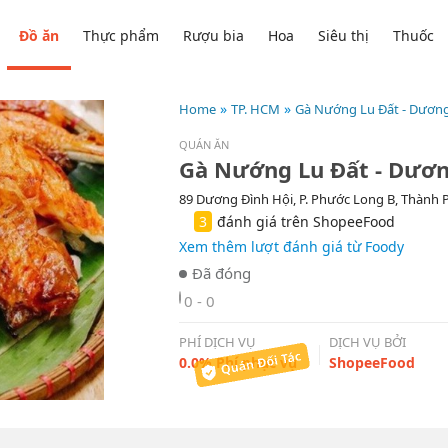
Đồ ăn
Thực phẩm
Rượu bia
Hoa
Siêu thị
Thuốc
Home
TP. HCM
Gà Nướng Lu Đất - Dương
QUÁN ĂN
Gà Nướng Lu Đất - Dươn
89 Dương Đình Hội, P. Phước Long B, Thành 
3
đánh giá trên ShopeeFood
Xem thêm lượt đánh giá từ Foody
0 - 0
PHÍ DỊCH VỤ
DỊCH VỤ BỞI
0.0% Phí phục vụ
ShopeeFood