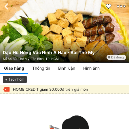
Đậu Hũ Nóng Vắc Ninh A Hào - Bùi Thế Mỹ
Đã đóng
Số 84 Bùi Thế Mỹ, Tân Bình, TP. HCM
Giao hàng
Thông tin
Bình luận
Hình ảnh
+ Tạo nhóm
HOME CREDIT giảm 30.000đ trên giá món