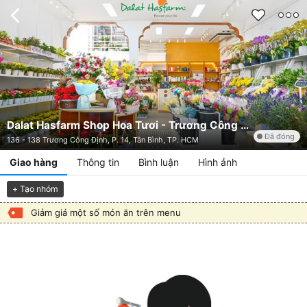
Dalat Hasfarm Shop Hoa Tươi - Trương Công Định Tân Bình
Đã đóng
136 - 138 Trương Công Định, P. 14, Tân Bình, TP. HCM
Giao hàng
Thông tin
Bình luận
Hình ảnh
+ Tạo nhóm
Giảm giá một số món ăn trên menu