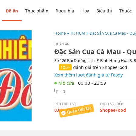
Đồ ăn
Thực phẩm
Rượu bia
Hoa
Siêu thị
Thuốc
Home
TP. HCM
Đặc Sản Cua Cà Mau - Qu
QUÁN ĂN
Đặc Sản Cua Cà Mau - Q
Số 126 Bùi Dương Lịch, P. Bình Hưng Hòa B, 
100+
đánh giá trên ShopeeFood
Xem thêm lượt đánh giá từ Foody
00:00 - 23:59
0 - 0
PHÍ DỊCH VỤ
DỊCH VỤ BỞI
0.0% Phí phục vụ
ShopeeFood