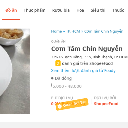
Đồ ăn
Thực phẩm
Rượu bia
Hoa
Siêu thị
Thuốc
Home
TP. HCM
Cơm Tấm Chín Nguyễn
QUÁN ĂN
Cơm Tấm Chín Nguyễn
325/16 Bạch Đằng, P. 15, Bình Thạnh, TP. HCM
2
đánh giá trên ShopeeFood
Xem thêm lượt đánh giá từ Foody
5,000 - 48,000
PHÍ DỊCH VỤ
DỊCH VỤ BỞI
0.0% Phí phục vụ
ShopeeFood