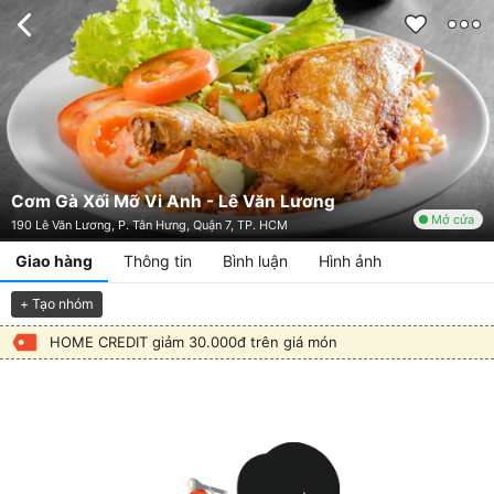
Cơm Gà Xối Mỡ Vi Anh - Lê Văn Lương
Mở cửa
190 Lê Văn Lương, P. Tân Hưng, Quận 7, TP. HCM
Giao hàng
Thông tin
Bình luận
Hình ảnh
+ Tạo nhóm
HOME CREDIT giảm 30.000đ trên giá món