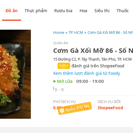
Đồ ăn
Thực phẩm
Rượu bia
Hoa
Siêu thị
Thuốc
Home
TP. HCM
Cơm Gà Xối Mỡ 86 - Số N
QUÁN ĂN
Cơm Gà Xối Mỡ 86 - Số 
15 Đường C2, P. Tây Thạnh, Tân Phú, TP. HCM
100+
đánh giá trên ShopeeFood
Xem thêm lượt đánh giá từ Foody
09:00 - 19:00
0 - 0
PHÍ DỊCH VỤ
DỊCH VỤ BỞI
0.0% Phí phục vụ
ShopeeFood