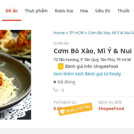
Đồ ăn
Thực phẩm
Rượu bia
Hoa
Siêu thị
Thuốc
Home
TP. HCM
Cơm Bò Xào, Mì Ý & Nui
QUÁN ĂN
73 Tân Hương, P. Tân Quý, Tân Phú, TP. HCM
3
đánh giá trên ShopeeFood
Xem thêm lượt đánh giá từ Foody
0 - 0
PHÍ DỊCH VỤ
DỊCH VỤ BỞI
0.0% Phí phục vụ
ShopeeFood