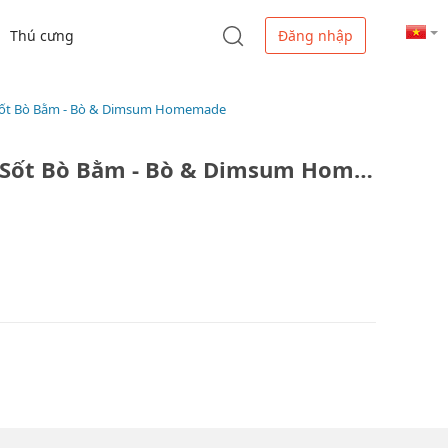
Thú cưng
Đăng nhập
 Sốt Bò Bằm - Bò & Dimsum Homemade
Cơm Bò Xào, Mì Ý & Nui Sốt Bò Bằm - Bò & Dimsum Homemade