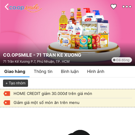
CO.OPSMILE - 71 TRAN KE XUONG
Đã đóng
71 Trần Kế Xương P.7, Phú Nhuận, TP. HCM
Giao hàng
Thông tin
Bình luận
Hình ảnh
+ Tạo nhóm
HOME CREDIT giảm 30.000đ trên giá món
Giảm giá một số món ăn trên menu