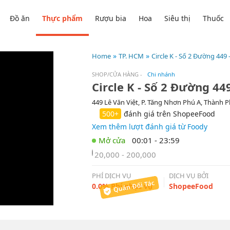
Đồ ăn
Thực phẩm
Rượu bia
Hoa
Siêu thị
Thuốc
Home
TP. HCM
Circle K - Số 2 Đường 449
SHOP/CỬA HÀNG
-
Chi nhánh
449 Lê Văn Việt, P. Tăng Nhơn Phú A, Thành 
500+
đánh giá trên ShopeeFood
Xem thêm lượt đánh giá từ Foody
00:01 - 23:59
20,000 - 200,000
PHÍ DỊCH VỤ
DỊCH VỤ BỞI
0.0% Phí phục vụ
ShopeeFood