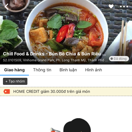
Chill Food & Drinks - Bún Bò Chìa & Bún Riêu Giò
Đã đóng
S2.0101S09, Vinhome Grand Park, Ph. Long Thạnh Mỹ, Thành Phố Thủ Đức, TP. HCM
Giao hàng
Thông tin
Bình luận
Hình ảnh
+ Tạo nhóm
HOME CREDIT giảm 30.000đ trên giá món