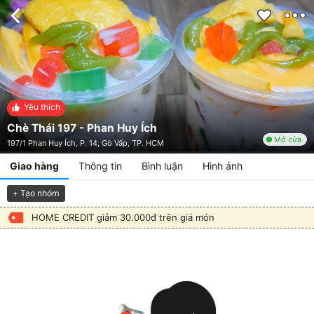
Yêu thích
Chè Thái 197 - Phan Huy Ích
Mở cửa
197/1 Phan Huy Ích, P. 14, Gò Vấp, TP. HCM
Giao hàng
Thông tin
Bình luận
Hình ảnh
+ Tạo nhóm
HOME CREDIT giảm 30.000đ trên giá món