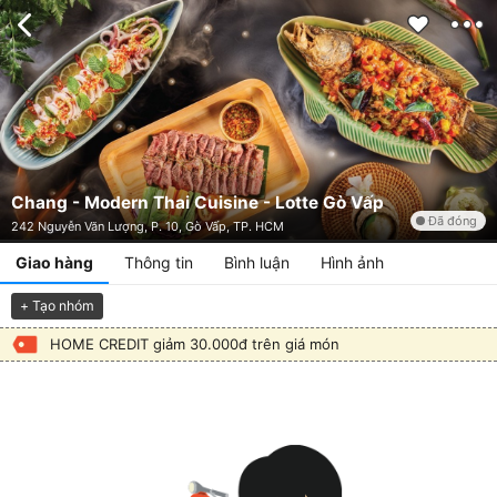
Chang - Modern Thai Cuisine - Lotte Gò Vấp
Đã đóng
242 Nguyễn Văn Lượng, P. 10, Gò Vấp, TP. HCM
Giao hàng
Thông tin
Bình luận
Hình ảnh
+ Tạo nhóm
HOME CREDIT giảm 30.000đ trên giá món