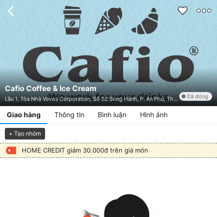
Cafio Coffee & Ice Cream
Đã đóng
Lầu 1, Tòa Nhà Vovos Corporation, Số 02 Song Hành, P. An Phú, Thành Phố Thủ Đức, TP. HCM
Giao hàng
Thông tin
Bình luận
Hình ảnh
+ Tạo nhóm
HOME CREDIT giảm 30.000đ trên giá món