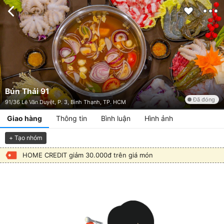
Bún Thái 91
Đã đóng
91/36 Lê Văn Duyệt, P. 3, Bình Thạnh, TP. HCM
Giao hàng
Thông tin
Bình luận
Hình ảnh
+ Tạo nhóm
HOME CREDIT giảm 30.000đ trên giá món