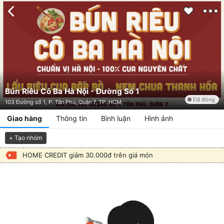
Bún Riêu Cô Ba Hà Nội - Đường Số 1
Đã đóng
103 Đường số 1, P. Tân Phú, Quận 7, TP. HCM
Giao hàng
Thông tin
Bình luận
Hình ảnh
+ Tạo nhóm
HOME CREDIT giảm 30.000đ trên giá món