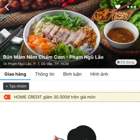
Bún Mắm Nêm Chấm Com - Phạm Ngũ Lão
Đã đóng
1A Phạm Ngũ Lão, P. 7, Gò Vấp, TP. HCM
Giao hàng
Thông tin
Bình luận
Hình ảnh
+ Tạo nhóm
HOME CREDIT giảm 30.000đ trên giá món