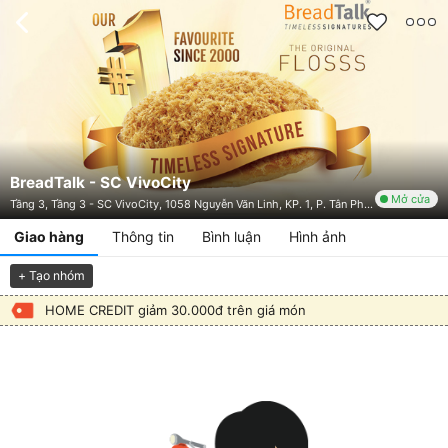
BreadTalk - SC VivoCity
Mở cửa
Tầng 3, Tầng 3 - SC VivoCity, 1058 Nguyễn Văn Linh, KP. 1, P. Tân Phong, Quận 7, TP. HCM
Giao hàng
Thông tin
Bình luận
Hình ảnh
+ Tạo nhóm
HOME CREDIT giảm 30.000đ trên giá món