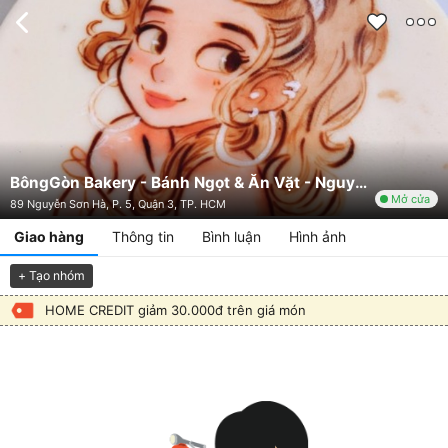
BôngGòn Bakery - Bánh Ngọt & Ăn Vặt - Nguyễn Sơn Hà
Mở cửa
89 Nguyễn Sơn Hà, P. 5, Quận 3, TP. HCM
Giao hàng
Thông tin
Bình luận
Hình ảnh
+ Tạo nhóm
HOME CREDIT giảm 30.000đ trên giá món