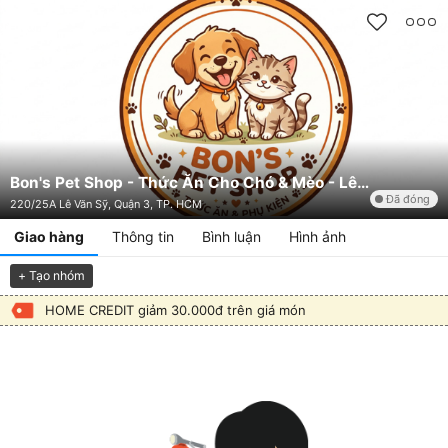
Bon's Pet Shop - Thức Ăn Cho Chó & Mèo - Lê Văn Sỹ
Đã đóng
220/25A Lê Văn Sỹ, Quận 3, TP. HCM
Giao hàng
Thông tin
Bình luận
Hình ảnh
+ Tạo nhóm
HOME CREDIT giảm 30.000đ trên giá món