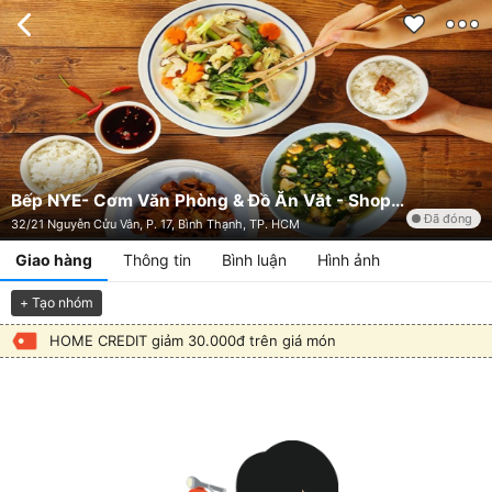
Bếp NYE- Cơm Văn Phòng & Đồ Ăn Văt - Shop Online
Đã đóng
32/21 Nguyễn Cửu Vân, P. 17, Bình Thạnh, TP. HCM
Giao hàng
Thông tin
Bình luận
Hình ảnh
+ Tạo nhóm
HOME CREDIT giảm 30.000đ trên giá món