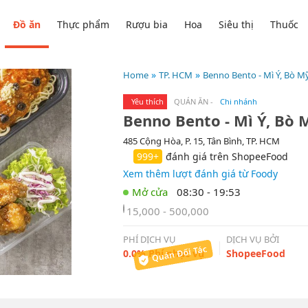
Đồ ăn
Thực phẩm
Rượu bia
Hoa
Siêu thị
Thuốc
Home
TP. HCM
Benno Bento - Mì Ý, Bò 
Yêu thích
QUÁN ĂN
-
Chi nhánh
Benno Bento - Mì Ý, Bò
485 Cộng Hòa, P. 15, Tân Bình, TP. HCM
999+
đánh giá trên ShopeeFood
Xem thêm lượt đánh giá từ Foody
08:30 - 19:53
15,000 - 500,000
PHÍ DỊCH VỤ
DỊCH VỤ BỞI
0.0% Phí phục vụ
ShopeeFood