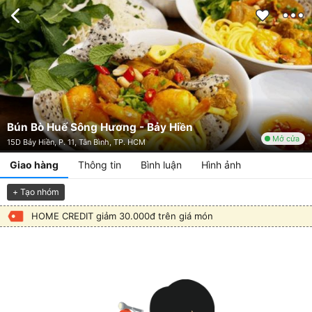
Bún Bò Huế Sông Hương - Bảy Hiền
Mở cửa
15D Bảy Hiền, P. 11, Tân Bình, TP. HCM
Giao hàng
Thông tin
Bình luận
Hình ảnh
+ Tạo nhóm
HOME CREDIT giảm 30.000đ trên giá món