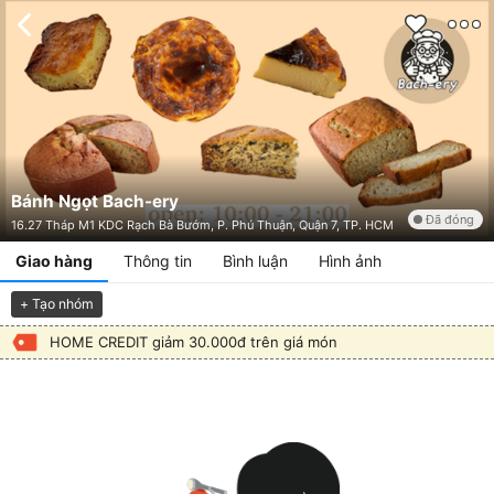
Bánh Ngọt Bach-ery
Đã đóng
16.27 Tháp M1 KDC Rạch Bà Bướm, P. Phú Thuận, Quận 7, TP. HCM
Giao hàng
Thông tin
Bình luận
Hình ảnh
+ Tạo nhóm
HOME CREDIT giảm 30.000đ trên giá món