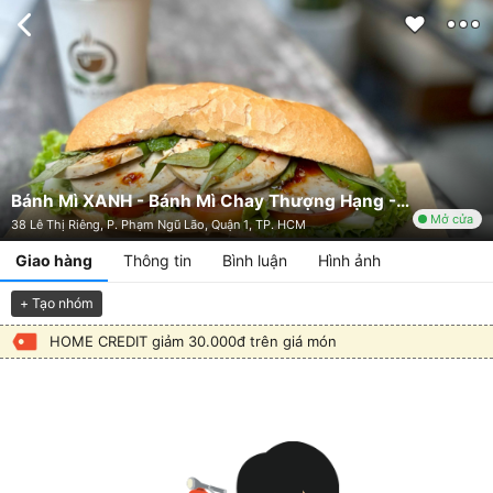
Bánh Mì XANH - Bánh Mì Chay Thượng Hạng - 38 Lê Thị Riêng
Mở cửa
38 Lê Thị Riêng, P. Phạm Ngũ Lão, Quận 1, TP. HCM
Giao hàng
Thông tin
Bình luận
Hình ảnh
+ Tạo nhóm
HOME CREDIT giảm 30.000đ trên giá món