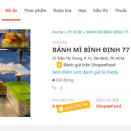
Đồ ăn
Thực phẩm
Rượu bia
Hoa
Siêu thị
Thuốc
Home
TP. HCM
BÁNH MÌ BÌNH ĐỊNH 77 - 
QUÁN ĂN
BÁNH MÌ BÌNH ĐỊNH 77 -
51 Trần Thị Trọng, P. 15, Tân Bình, TP. HCM
4
đánh giá trên ShopeeFood
Xem thêm lượt đánh giá từ Foody
0 - 0
PHÍ DỊCH VỤ
DỊCH VỤ BỞI
0.0% Phí phục vụ
ShopeeFood