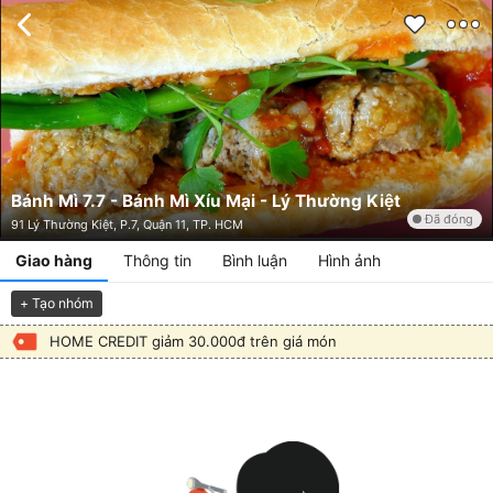
Bánh Mì 7.7 - Bánh Mì Xíu Mại - Lý Thường Kiệt
Đã đóng
91 Lý Thường Kiệt, P.7, Quận 11, TP. HCM
Giao hàng
Thông tin
Bình luận
Hình ảnh
+ Tạo nhóm
HOME CREDIT giảm 30.000đ trên giá món