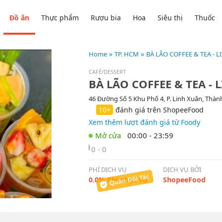
Đồ ăn
Thực phẩm
Rượu bia
Hoa
Siêu thị
Thuốc
Home
TP. HCM
BÀ LÃO COFFEE & TEA - 
CAFÉ/DESSERT
BÀ LÃO COFFEE & TEA -
46 Đường Số 5 Khu Phố 4, P. Linh Xuân, Thà
10+
đánh giá trên ShopeeFood
Xem thêm lượt đánh giá từ Foody
00:00 - 23:59
0 - 0
PHÍ DỊCH VỤ
DỊCH VỤ BỞI
0.0% Phí phục vụ
ShopeeFood