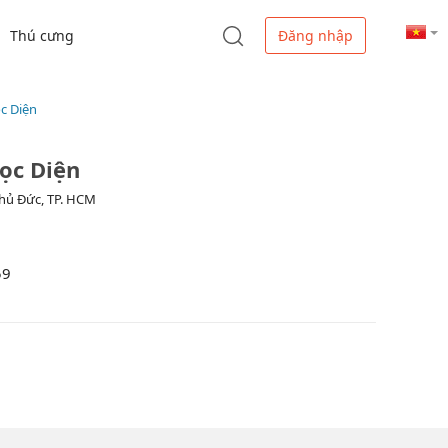
Thú cưng
Đăng nhập
c Diện
ọc Diện
Thủ Đức, TP. HCM
59