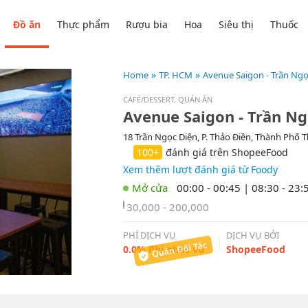
Đồ ăn
Thực phẩm
Rượu bia
Hoa
Siêu thị
Thuốc
Home
TP. HCM
Avenue Saigon - Trần Ngọ
CAFÉ/DESSERT, QUÁN ĂN
Avenue Saigon - Trần Ng
18 Trần Ngọc Diện, P. Thảo Điền, Thành Phố 
100+
đánh giá trên ShopeeFood
Xem thêm lượt đánh giá từ Foody
00:00 - 00:45 | 08:30 - 23:
30,000 - 200,000
PHÍ DỊCH VỤ
DỊCH VỤ BỞI
0.0% Phí phục vụ
ShopeeFood